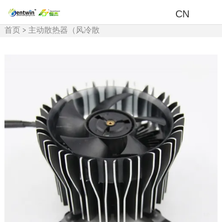
CN
首页
>
主动散热器（风冷散
热）
>
功率
>
<100w