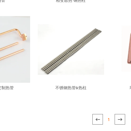
热管
相变散热 铜热柱
W定制热管
不锈钢热管&热柱
1