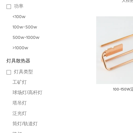
大径
功率
<100w
100w-500w
500w-1000w
>1000w
灯具散热器
灯具类型
工矿灯
100-150
球场灯/高杆灯
塔吊灯
泛光灯
筒灯/轨道灯