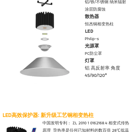
铝/铁/不锈钢 纳米辐射
涂层防腐蚀
散热器
恒杰铜相变热柱
LED
Philip-s
光源罩
PC防尘罩
灯罩
铝 高反射率 角度
45/90/120°
LED高效保护器: 新升级工艺铜相变热柱
中国发明专利： ZL 2010 1 0162168.4 相变式传热
原理 导热率是任何已知材料的数百倍 28℃低温