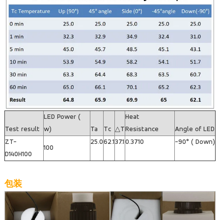
LED Power (
Heat
Test result
w)
Ta
Tc
△T
Resistance
Angle of LED
ZT-
25.0
62.1
37.1
0.3710
-90° ( Down)
100
D140H100
包装