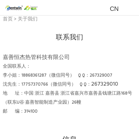
CN
首页
>
关于我们
联系我们
嘉善恒杰热管科技有限公司
全国联系人：
李小姐：18868361287（微信同号） Q Q：267329007
267329010
沈先生：
17757370766
（微信同号） Q Q：
地 址：中国 浙江 嘉善县
浙江省嘉兴市嘉善县钱塘江路168号
（联东U谷·嘉善智能制造产业园）26幢
邮 编：314100