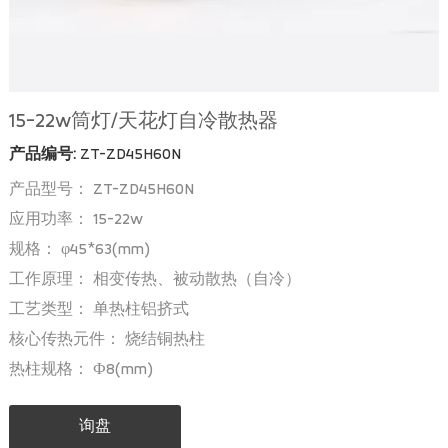
15-22w筒灯/天花灯自冷散热器
产品编号:
ZT-ZD45H60N
产品型号： ZT-ZD45H60N
应用功率： 15-22w
规格： φ45*63(mm)
工作原理： 相变传热、被动散热（自冷）
工艺类型： 单热柱铝挤式
核心传热元件： 烧结铜热柱
热柱规格： Ф8(mm)
询盘