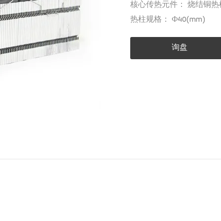
核心传热元件： 烧结铜热
热柱规格： Ф40(mm)
询盘