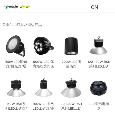
CN
/
首页
LED灯具及周边产品
150w LED聚光
900W LED 体
200w LED明
120-180W RSH
灯/投光灯/塔
育场投光灯圆
装筒灯
系列LED工矿
吊灯
形模组灯球场
灯/高棚灯/低
灯
棚灯/植物生
长灯-套件
150W RSH系
100W ZT系列
80-120W RSH
LED圆形电源
列LED工矿灯/
LED工矿灯/高
系列LED工矿
盒
高棚灯/低棚
棚灯/低棚灯/
灯/高棚灯/低