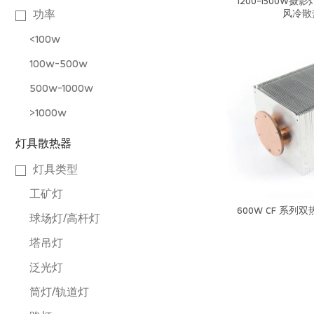
1200-1500W
风冷散
功率
<100w
100w-500w
500w-1000w
>1000w
灯具散热器
灯具类型
工矿灯
600W CF 系
球场灯/高杆灯
塔吊灯
泛光灯
筒灯/轨道灯