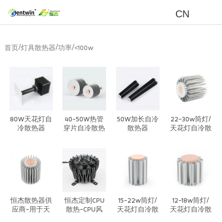
CN
/
/
/
首页
灯具散热器
功率
<100w
80W天花灯自
40-50W热管
50W加长自冷
22-30w筒灯/
冷散热器
穿片自冷散热
散热器
天花灯自冷散
器
热器
恒杰散热器供
恒杰定制CPU
15-22w筒灯/
12-18w筒灯/
应商-用于天
散热-CPU风
天花灯自冷散
天花灯自冷散
花板射灯冷却
冷高性能散热
热器
热器